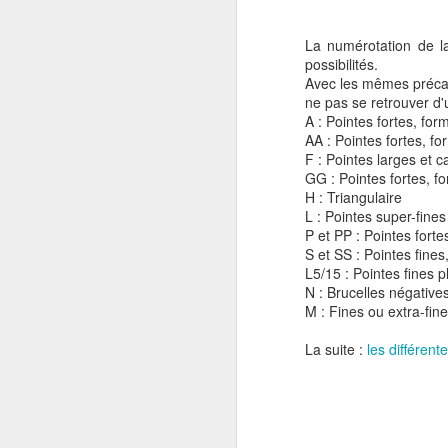
La numérotation de la
possibilités.
Avec les mêmes précaut
ne pas se retrouver d'
A : Pointes fortes, fo
AA : Pointes fortes, fo
F : Pointes larges et c
GG : Pointes fortes, f
H : Triangulaire
L : Pointes super-fine
P et PP : Pointes fort
S et SS : Pointes fines,
L5/15 : Pointes fines p
N : Brucelles négative
M : Fines ou extra-fine
Les brucelles
JAN
La suite :
les différent
5
d'horloger (partie I :
Les matières)
Un horloger doit avoir des doigts
de fée pour saisir les minuscules