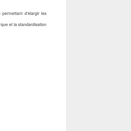
permettant d'élargir les
que et la standardisation
Connaître et bien
SEP
30
choisir ses tournevis
d'horloger
S'il est bien un domaine où l'on se
doit d'acheter du matériel de