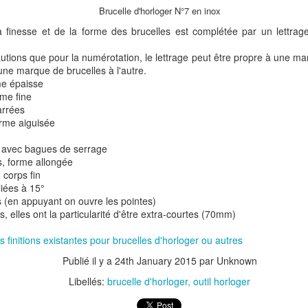
Brucelle d'horloger N°7 en inox
 finesse et de la forme des brucelles est complétée par un lettrage 
ions que pour la numérotation, le lettrage peut être propre à une mar
une marque de brucelles à l'autre.
rme épaisse
rme fine
arrées
orme aiguisée
s avec bagues de serrage
es, forme allongée
 corps fin
liées à 15°
s (en appuyant on ouvre les pointes)
s, elles ont la particularité d'être extra-courtes (70mm)
Les différents types de
Guide pour changer
es finitions existantes pour brucelles d'horloger ou autres
SEP
OCT
9
11
barrettes ressort et
une pile de montre
Publié il y a
24th January 2015
par Unknown
anses pour montres
Ce petit guide concerne la dépose
Libellés:
brucelle d'horloger
outil horloger
et pose d'une pile de montre.
Il existe de nombreux types de
barrettes ressort (quelquefois