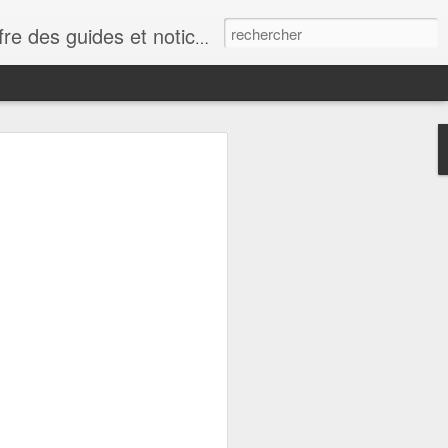
res, les fournitures d'horlogerie, les livres traitant de l'horlogerie, des montres et bien d'autres choses encore.
oix : Choisir une loupe
avec une loupe d'horloger La loupe
accessoire le plus indispensable pour
r une loupe selon vos besoins, vous
ques indications.